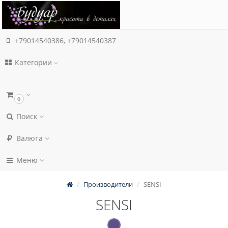
+79014540386, +79014540387
Категории
0
Поиск
Валюта
Меню
Производители
SENSI
SENSI