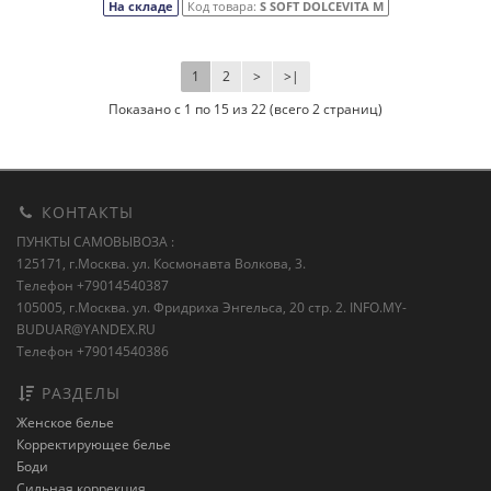
На складе
Код товара:
S SOFT DOLCEVITA M
1
2
>
>|
Показано с 1 по 15 из 22 (всего 2 страниц)
КОНТАКТЫ
ПУНКТЫ САМОВЫВОЗА :
125171, г.Москва. ул. Космонавта Волкова, 3.
Телефон +79014540387
105005, г.Москва. ул. Фридриха Энгельса, 20 стр. 2.
INFO.MY-
BUDUAR@YANDEX.RU
Телефон +79014540386
РАЗДЕЛЫ
Женское белье
Корректирующее белье
Боди
Сильная коррекция