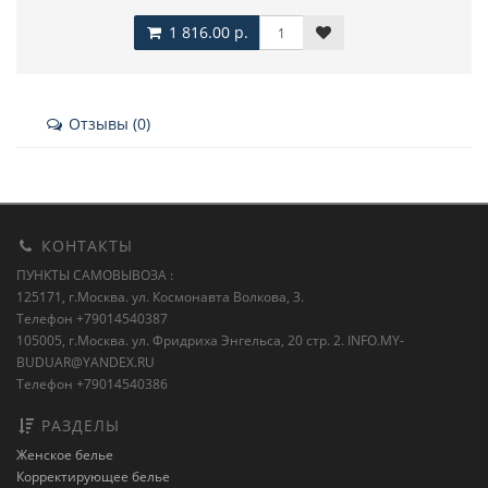
1 816.00 р.
Отзывы (0)
КОНТАКТЫ
ПУНКТЫ САМОВЫВОЗА :
125171, г.Москва. ул. Космонавта Волкова, 3.
Телефон +79014540387
105005, г.Москва. ул. Фридриха Энгельса, 20 стр. 2.
INFO.MY-
BUDUAR@YANDEX.RU
Телефон +79014540386
РАЗДЕЛЫ
Женское белье
Корректирующее белье