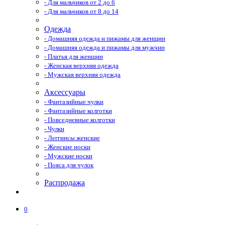
- Для мальчиков от 2 до 6
- Для мальчиков от 8 до 14
Одежда
- Домашняя одежда и пижамы для женщин
- Домашняя одежда и пижамы для мужчин
- Платья для женщин
- Женская верхняя одежда
- Мужская верхняя одежда
Аксессуары
- Фантазийные чулки
- Фантазийные колготки
- Повседневные колготки
- Чулки
- Леггинсы женские
- Женские носки
- Мужские носки
- Пояса для чулок
Распродажа
0