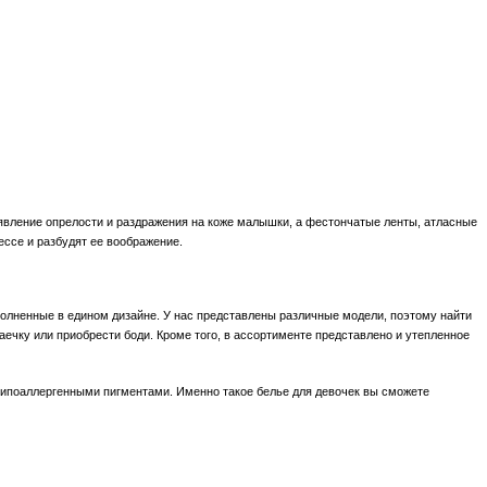
явление опрелости и раздражения на коже малышки, а фестончатые ленты, атласные
ессе и разбудят ее воображение.
полненные в едином дизайне. У нас представлены различные модели, поэтому найти
аечку или приобрести боди. Кроме того, в ассортименте представлено и утепленное
гипоаллергенными пигментами. Именно такое белье для девочек вы сможете