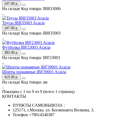
147.00 р.
На складе
Код товара:
IBB33006
..
Трусы IBB35003 Acacia
147.00 р.
На складе
Код товара:
IBB35003
..
Футболка IBF23003 Acacia
383.00 р.
На складе
Код товара:
IBF23003
..
Шорты пижамные IBF39001 Acacia
413.00 р.
На складе
Код товара:
ам
..
Показано с 1 по 9 из 9 (всего 1 страниц)
КОНТАКТЫ
ПУНКТЫ САМОВЫВОЗА :
125171, г.Москва. ул. Космонавта Волкова, 3.
Телефон +79014540387