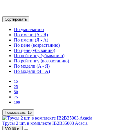
Сортировать
По умолчанию
По имени (A - Я)
По имени (Я - A)
По цене (возрастанию)
По цене (убыванию)
По рейтингу (убыванию)
По рейтингу (возрастанию)
По модели (A - Я)
По модели (Я - A)
15
25
50
75
100
Показывать:
15
Трусы 2 шт. в комплекте IB2B35003 Acacia
309.00 р.