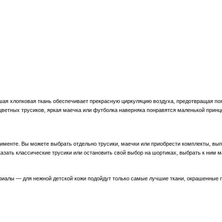
ая хлопковая ткань обеспечивает прекрасную циркуляцию воздуха, предотвращая по
цветных трусиков, яркая маечка или футболка наверняка понравятся маленькой принц
тименте. Вы можете выбрать отдельно трусики, маечки или приобрести комплекты, вы
азать классические трусики или остановить свой выбор на шортиках, выбрать к ним м
ериалы ― для нежной детской кожи подойдут только самые лучшие ткани, окрашенные 