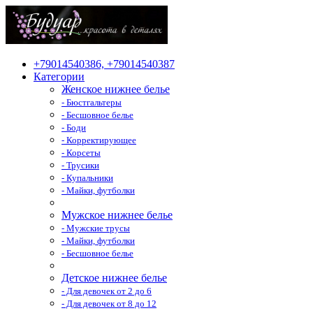
+79014540386, +79014540387
Категории
Женское нижнее белье
- Бюстгальтеры
- Бесшовное белье
- Боди
- Корректирующее
- Корсеты
- Трусики
- Купальники
- Майки, футболки
Мужское нижнее белье
- Мужские трусы
- Майки, футболки
- Бесшовное белье
Детское нижнее белье
- Для девочек от 2 до 6
- Для девочек от 8 до 12