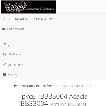
+79014540386, +79014540387
Категории
0
Поиск
Валюта
Меню
Детское нижнее белье
Трусы IBB33004 Acacia
Трусы IBB33004 Acacia
IBB33004
(Артикул IBB33004)