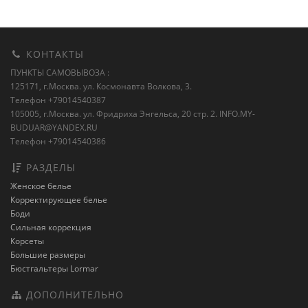
КОНТАКТЫ
ПУНКТЫ САМОВЫВОЗА :
125171, г.Москва. ул. Космонавта Волкова, 3.
Телефон +79014540387
105005, г.Москва. ул. Фридриха Энгельса, 20 стр. 2.
INFO.MY-
BUDUAR@YANDEX.RU
Телефон +79014540386
РАЗДЕЛЫ
Женское белье
Корректирующее белье
Боди
Сильная коррекция
Корсеты
Большие размеры
Бюстгальтеры Lormar
ДОПОЛНИТЕЛЬНО