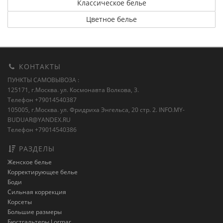
Классическое белье
Цветное белье
КОНТАКТЫ
ПУНКТЫ САМОВЫВОЗА :
125171, г.Москва. ул. Космонавта Волкова, 3.
Телефон +79014540387
105005, г.Москва. ул. Фридриха Энгельса, 20 стр. 2.
INFO.MY-
BUDUAR@YANDEX.RU
Телефон +79014540386
РАЗДЕЛЫ
Женское белье
Корректирующее белье
Боди
Сильная коррекция
Корсеты
Большие размеры
Бюстгальтеры Lormar