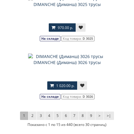
DIMANCHE (Диманш) 3025 трусы
970.00 р.
На складе
Код товара:
D 3025
DIMANCHE (Диманш) 3026 трусы
1 020.00 р.
На складе
Код товара:
D 3026
1
2
3
4
5
6
7
8
9
>
>|
Показано с 1 по 15 из 440 (всего 30 страниц)