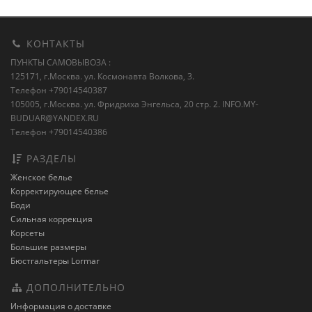
КОНТАКТЫ
ПУНКТЫ САМОВЫВОЗА :
125171, г.Москва. ул. Космонавта Волкова, 3.
Телефон +79014540387
105005, г.Москва. ул. Фридриха Энгельса, 20 стр. 2.
INFO.MY-
BUDUAR@YANDEX.RU
Телефон +79014540386
РАЗДЕЛЫ
Женское белье
Корректирующее белье
Боди
Сильная коррекция
Корсеты
Большие размеры
Бюстгальтеры Lormar
ДОПОЛНИТЕЛЬНО
Информация о доставке