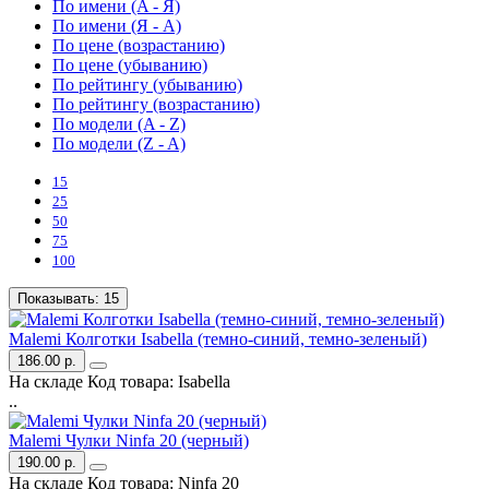
По имени (A - Я)
По имени (Я - A)
По цене (возрастанию)
По цене (убыванию)
По рейтингу (убыванию)
По рейтингу (возрастанию)
По модели (A - Z)
По модели (Z - A)
15
25
50
75
100
Показывать:
15
Malemi Колготки Isabella (темно-синий, темно-зеленый)
186.00 р.
На складе
Код товара:
Isabella
..
Malemi Чулки Ninfa 20 (черный)
190.00 р.
На складе
Код товара:
Ninfa 20