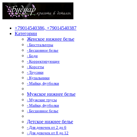
+79014540386, +79014540387
Категории
Женское нижнее белье
- Бюстгальтеры
- Бесшовное белье
- Боди
- Корректирующее
- Корсеты
- Трусики
- Купальники
- Майки, футболки
Мужское нижнее белье
- Мужские трусы
- Майки, футболки
- Бесшовное белье
Детское нижнее белье
- Для девочек от 2 до 6
- Для девочек от 8 до 12