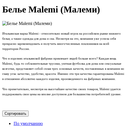
Белье Malemi (Малеми)
Итальянская марка Malemi - относительно новый игрок на российском рынке нижнего
белья, а также одежды для дома и сна. Несмотря на это, компания уже успела себя
прекрасно зарекомендовать и получить многочисленных поклонников на всей
территории России.
Что в изделиях итальянской фабрики привлекает людей больше всего? Каждая вещь
Malemi, будь то соблазнительные трусики, уютная футболка для дома или сексуальные
колготки, представляет собой сплав трех основных качеств, поставленных в компании во
главу угла: качество, удобство, красота. Именно эти три качества гарантированы Malemi
в отношении абсолютно каждого изделия, произведенного на фабриках компании.
Что примечательно, несмотря на высочайшее качество своих товаров, Malemi удается
поддерживать свои цены на вполне доступном для большинства потребителей уровне.
Сортировать
По умолчанию