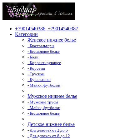
+79014540386, +79014540387
Категории
Женское нижнее белье
- Бюстгальтеры
- Бесшовное белье
- Боди
- Корректирующее
- Корсеты
- Трусики
- Купальники
- Майки, футболки
Мужское нижнее белье
- Мужские трусы
- Майки, футболки
- Бесшовное белье
Детское нижнее белье
- Для девочек от 2 до 6
- Для девочек от 8 до 12