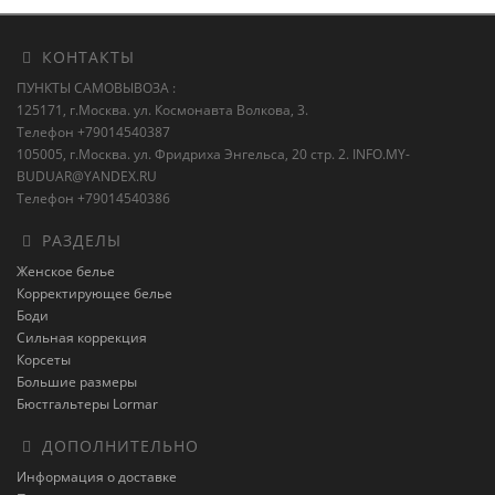
КОНТАКТЫ
ПУНКТЫ САМОВЫВОЗА :
125171, г.Москва. ул. Космонавта Волкова, 3.
Телефон +79014540387
105005, г.Москва. ул. Фридриха Энгельса, 20 стр. 2.
INFO.MY-
BUDUAR@YANDEX.RU
Телефон +79014540386
РАЗДЕЛЫ
Женское белье
Корректирующее белье
Боди
Сильная коррекция
Корсеты
Большие размеры
Бюстгальтеры Lormar
ДОПОЛНИТЕЛЬНО
Информация о доставке