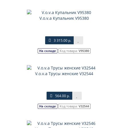
V.o.v.a Купальник V95380
3 315.00 р.
На складе
Код товара:
V95380
V.o.v.a Трусы женские V32544
564.00 р.
На складе
Код товара:
V32544