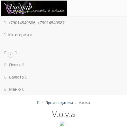
+79014540386, +79014540387
Категории
0
Поиск
Валюта
Меню
Производители
V.o.v.a
V.o.v.a