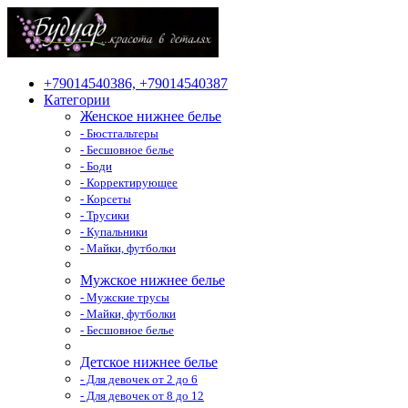
+79014540386, +79014540387
Категории
Женское нижнее белье
- Бюстгальтеры
- Бесшовное белье
- Боди
- Корректирующее
- Корсеты
- Трусики
- Купальники
- Майки, футболки
Мужское нижнее белье
- Мужские трусы
- Майки, футболки
- Бесшовное белье
Детское нижнее белье
- Для девочек от 2 до 6
- Для девочек от 8 до 12