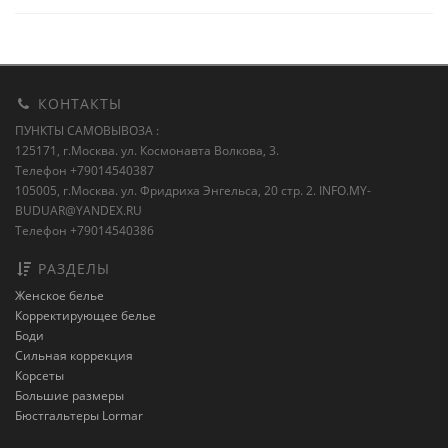
КОНТАКТЫ
ПУНКТЫ САМОВЫВОЗА :
125171, г.Москва. ул. Космонавта Волкова, 3.
Телефон +79014540387
105005, г.Москва. ул. Фридриха Энгельса, 20 стр. 2.
INFO.MY-
BUDUAR@YANDEX.RU
Телефон +79014540386
РАЗДЕЛЫ
Женское белье
Корректирующее белье
Боди
Сильная коррекция
Корсеты
Большие размеры
Бюстгальтеры Lormar