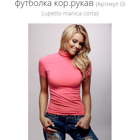
футболка кор.рукав
(Артикул GI
Lupetto manica corta)