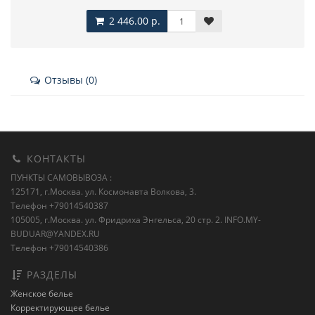
2 446.00 р.
Отзывы (0)
КОНТАКТЫ
ПУНКТЫ САМОВЫВОЗА :
125171, г.Москва. ул. Космонавта Волкова, 3.
Телефон +79014540387
105005, г.Москва. ул. Фридриха Энгельса, 20 стр. 2.
INFO.MY-
BUDUAR@YANDEX.RU
Телефон +79014540386
РАЗДЕЛЫ
Женское белье
Корректирующее белье