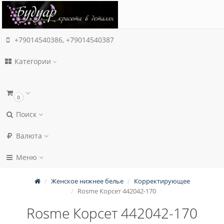
+79014540386, +79014540387
Категории
0
Поиск
Валюта
Меню
Женское нижнее белье
Корректирующее
Rosme Корсет 442042-170
Rosme Корсет 442042-170