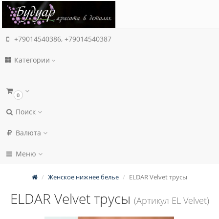
+79014540386, +79014540387
Категории
0
Поиск
Валюта
Меню
Женское нижнее белье
ELDAR Velvet трусы
ELDAR Velvet трусы
(Артикул EL Velvet)