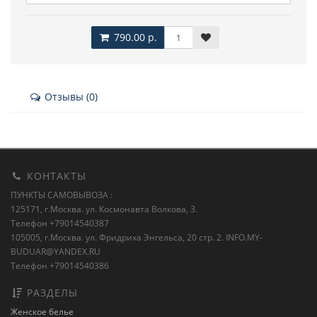
790.00 р.
Отзывы (0)
КОНТАКТЫ
ПУНКТЫ САМОВЫВОЗА :
125171, г.Москва. ул. Космонавта Волкова, 3.
Телефон +79014540387
105005, г.Москва. ул. Фридриха Энгельса, 20 стр. 2.
INFO.MY-
BUDUAR@YANDEX.RU
Телефон +79014540386
РАЗДЕЛЫ
Женское белье