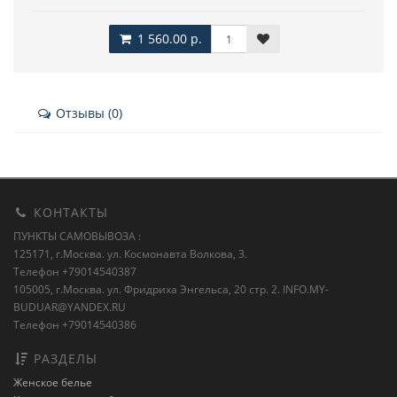
1 560.00 р.
Отзывы (0)
КОНТАКТЫ
ПУНКТЫ САМОВЫВОЗА :
125171, г.Москва. ул. Космонавта Волкова, 3.
Телефон +79014540387
105005, г.Москва. ул. Фридриха Энгельса, 20 стр. 2.
INFO.MY-
BUDUAR@YANDEX.RU
Телефон +79014540386
РАЗДЕЛЫ
Женское белье