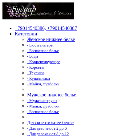
+79014540386, +79014540387
Категории
Женское нижнее белье
- Бюстгальтеры
- Бесшовное белье
- Боди
- Корректирующее
- Корсеты
- Трусики
- Купальники
- Майки, футболки
Мужское нижнее белье
- Мужские трусы
- Майки, футболки
- Бесшовное белье
Детское нижнее белье
- Для девочек от 2 до 6
- Для девочек от 8 до 12