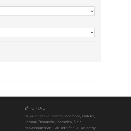
О НАС
Нижнее белье Incanto, Innamore, Malemi,
Lormar, Dimanche, Intimidea, Sielei -
производители нижнего белья, качеству