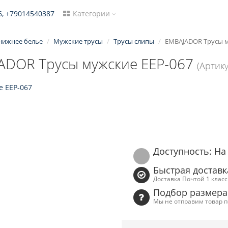
, +79014540387
Категории
нижнее белье
Мужские трусы
Трусы слипы
EMBAJADOR Трусы м
ADOR Трусы мужские EEP-067
(Артику
Доступность: На
Быстрая доставк
Доставка Почтой 1 клас
Подбор размера
Мы не отправим товар п