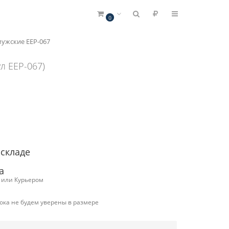
0
ужские EEP-067
л EEP-067)
 складе
а
с или Курьером
ока не будем уверены в размере