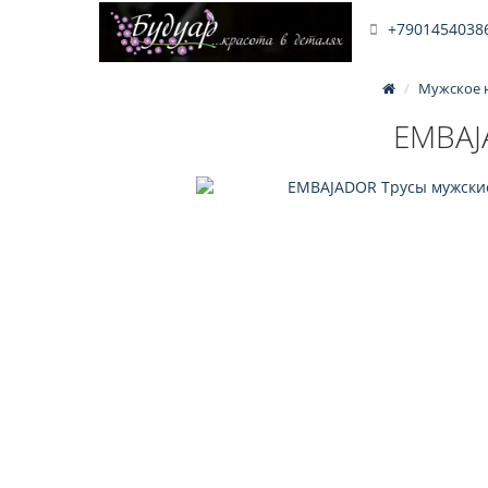
+79014540386
Мужское 
EMBAJ