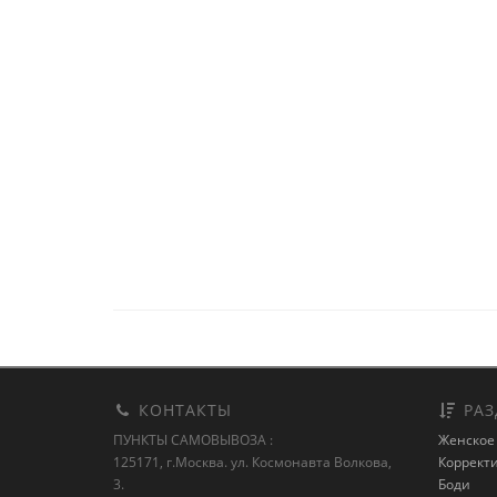
КОНТАКТЫ
РАЗ
ПУНКТЫ САМОВЫВОЗА :
Женское
125171, г.Москва. ул. Космонавта Волкова,
Коррект
3.
Боди