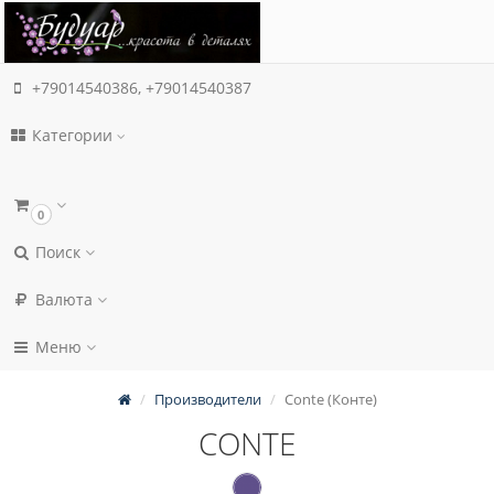
+79014540386, +79014540387
Категории
0
Поиск
Валюта
Меню
Производители
Conte (Конте)
CONTE