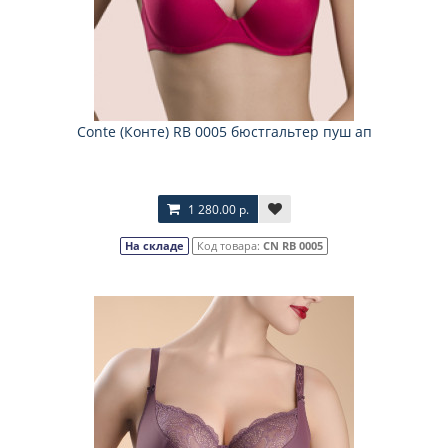
Соnte (Конте) RB 0005 бюстгальтер пуш ап
1 280.00 р.
На складе
Код товара:
CN RB 0005