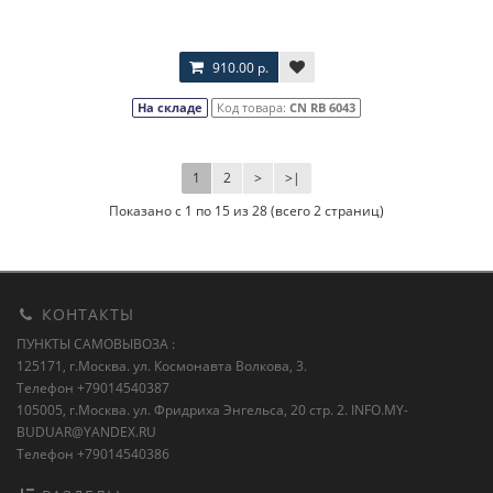
910.00 р.
На складе
Код товара:
CN RB 6043
1
2
>
>|
Показано с 1 по 15 из 28 (всего 2 страниц)
КОНТАКТЫ
ПУНКТЫ САМОВЫВОЗА :
125171, г.Москва. ул. Космонавта Волкова, 3.
Телефон +79014540387
105005, г.Москва. ул. Фридриха Энгельса, 20 стр. 2.
INFO.MY-
BUDUAR@YANDEX.RU
Телефон +79014540386