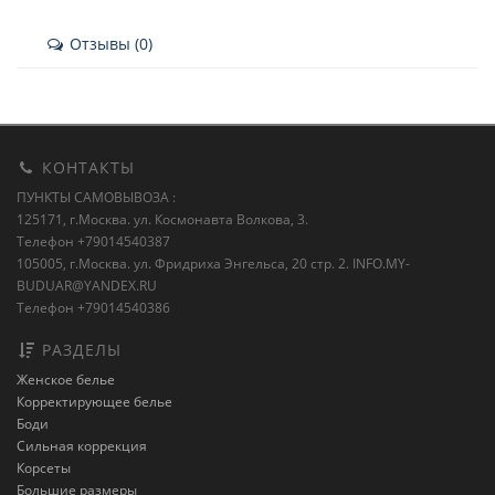
Отзывы (0)
КОНТАКТЫ
ПУНКТЫ САМОВЫВОЗА :
125171, г.Москва. ул. Космонавта Волкова, 3.
Телефон +79014540387
105005, г.Москва. ул. Фридриха Энгельса, 20 стр. 2.
INFO.MY-
BUDUAR@YANDEX.RU
Телефон +79014540386
РАЗДЕЛЫ
Женское белье
Корректирующее белье
Боди
Сильная коррекция
Корсеты
Большие размеры