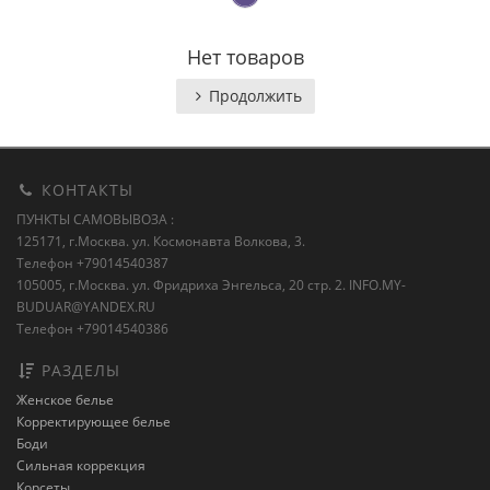
Нет товаров
Продолжить
КОНТАКТЫ
ПУНКТЫ САМОВЫВОЗА :
125171, г.Москва. ул. Космонавта Волкова, 3.
Телефон +79014540387
105005, г.Москва. ул. Фридриха Энгельса, 20 стр. 2.
INFO.MY-
BUDUAR@YANDEX.RU
Телефон +79014540386
РАЗДЕЛЫ
Женское белье
Корректирующее белье
Боди
Сильная коррекция
Корсеты