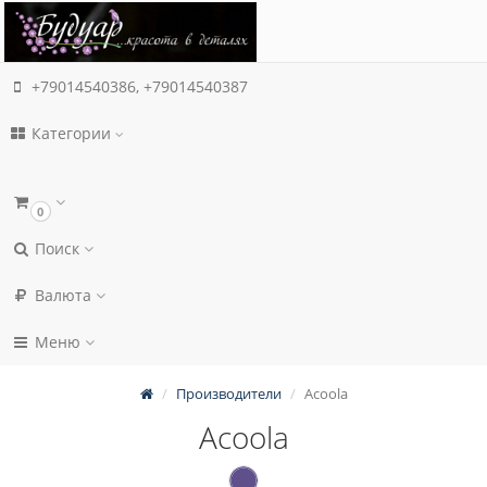
+79014540386, +79014540387
Категории
0
Поиск
Валюта
Меню
Производители
Acoola
Acoola